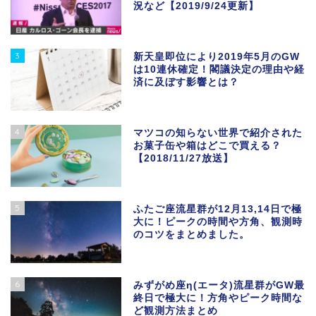
況など【2019/9/24更新】
3
新天皇即位により2019年5月のGW
は10連休確定！閣議決定の理由や経
済に及ぼす影響とは？
4
マツコの知らない世界で紹介された
お菓子缶や箱はどこで買える？
【2018/11/27放送】
5
ふたご座流星群が12月13,14日で極
大に！ピークの時間や方角、観測時
のコツをまとめました。
6
みずがめ座η(エータ)流星群がGW最
終日で極大に！方角やピーク時間な
ど観測方法まとめ