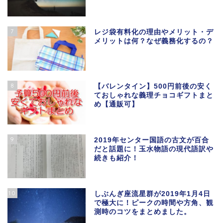
7
レジ袋有料化の理由やメリット・デ
メリットは何？なぜ義務化するの？
8
【バレンタイン】500円前後の安く
ておしゃれな義理チョコギフトまと
め【通販可】
9
2019年センター国語の古文が百合
だと話題に！玉水物語の現代語訳や
続きも紹介！
10
しぶんぎ座流星群が2019年1月4日
で極大に！ピークの時間や方角、観
測時のコツをまとめました。