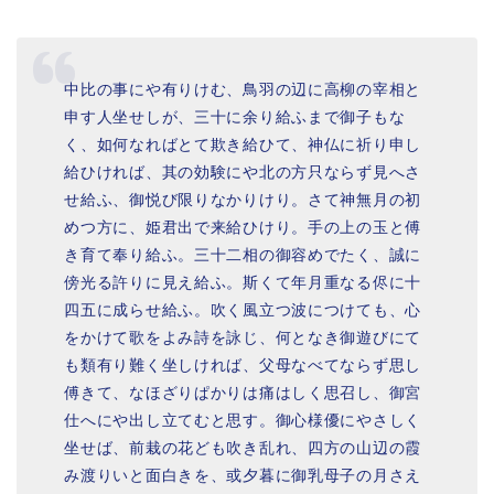
中比の事にや有りけむ、鳥羽の辺に高柳の宰相と
申す人坐せしが、三十に余り給ふまで御子もな
く、如何なればとて欺き給ひて、神仏に祈り申し
給ひければ、其の効験にや北の方只ならず見へさ
せ給ふ、御悦び限りなかりけり。さて神無月の初
めつ方に、姫君出で来給ひけり。手の上の玉と傅
き育て奉り給ふ。三十二相の御容めでたく、誠に
傍光る許りに見え給ふ。斯くて年月重なる侭に十
四五に成らせ給ふ。吹く風立つ波につけても、心
をかけて歌をよみ詩を詠じ、何となき御遊びにて
も類有り難く坐しければ、父母なべてならず思し
傅きて、なほざりぱかりは痛はしく思召し、御宮
仕へにや出し立てむと思す。御心様優にやさしく
坐せば、前栽の花ども吹き乱れ、四方の山辺の霞
み渡りいと面白きを、或夕暮に御乳母子の月さえ