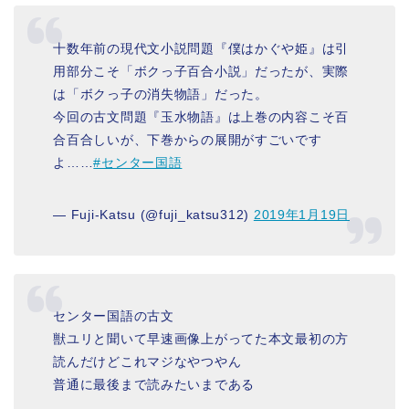
十数年前の現代文小説問題『僕はかぐや姫』は引
用部分こそ「ボクっ子百合小説」だったが、実際
は「ボクっ子の消失物語」だった。
今回の古文問題『玉水物語』は上巻の内容こそ百
合百合しいが、下巻からの展開がすごいです
よ……
#センター国語
— Fuji-Katsu (@fuji_katsu312)
2019年1月19日
センター国語の古文
獣ユリと聞いて早速画像上がってた本文最初の方
読んだけどこれマジなやつやん
普通に最後まで読みたいまである