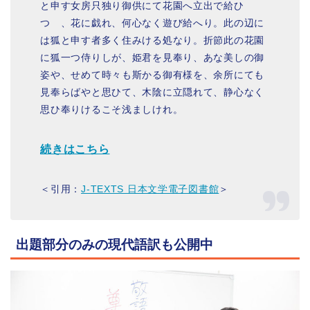
と申す女房只独り御供にて花園へ立出で給ひ
つゝ、花に戯れ、何心なく遊び給へり。此の辺に
は狐と申す者多く住みける処なり。折節此の花園
に狐一つ侍りしが、姫君を見奉り、あな美しの御
姿や、せめて時々も斯かる御有様を、余所にても
見奉らばやと思ひて、木陰に立隠れて、静心なく
思ひ奉りけるこそ浅ましけれ。
続きはこちら
＜引用：
J-TEXTS 日本文学電子図書館
＞
出題部分のみの現代語訳も公開中