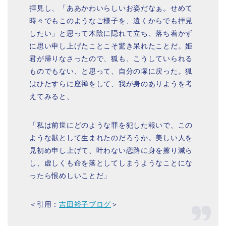
拝見し、「ああかわいらしいお姿だなぁ。せめて
時々でもこのようなご様子を、遠くからでも拝見
したい」と思って木陰に隠れて立ち、落ち着かず
に思い申し上げたことこそ驚き呆れたことだ。姫
君が帰りなさったので、狐も、こうしていられる
ものでもない、と思って、自分の塚に戻った。狐
はひたすらに座禅をして、我が身のありようを考
えてみると、
「私は前世にどのような罪を犯した報いで、この
ような獣として生まれたのだろうか。美しい人を
見初め申し上げて、叶わない恋路に身を擦り減ら
し、虚しくも命を落としてしまうようなことにな
ったら恨めしいことだ」
＜引用：
吉田裕子ブログ
＞