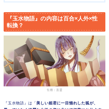
『玉水物語』の内容は百合×人外×性
転換？
引用：
言霊
『玉水物語』は「
美しい姫君に一目惚れした狐が、