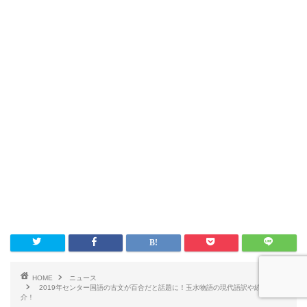
HOME
ニュース
2019年センター国語の古文が百合だと話題に！玉水物語の現代語訳や続きも紹
介！