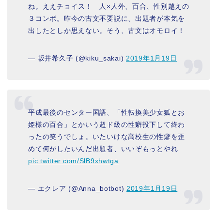
ね。ええチョイス！ 人×人外、百合、性別越えの
３コンボ。昨今の古文不要説に、出題者が本気を
出したとしか思えない。そう、古文はオモロイ！
— 坂井希久子 (@kiku_sakai)
2019年1月19日
平成最後のセンター国語、「性転換美少女狐とお
姫様の百合」とかいう超ド級の性癖投下して終わ
ったの笑うでしょ。いたいけな高校生の性癖を歪
めて何がしたいんだ出題者、いいぞもっとやれ
pic.twitter.com/SlB9xhwtga
— エクレア (@Anna_botbot)
2019年1月19日