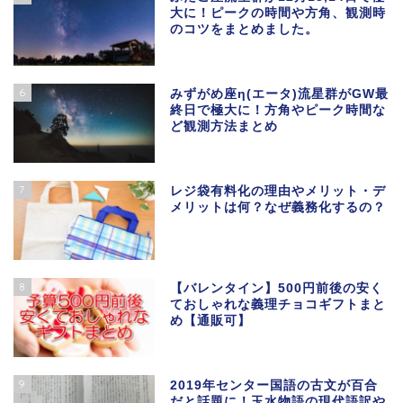
大に！ピークの時間や方角、観測時
のコツをまとめました。
6
みずがめ座η(エータ)流星群がGW最
終日で極大に！方角やピーク時間な
ど観測方法まとめ
7
レジ袋有料化の理由やメリット・デ
メリットは何？なぜ義務化するの？
8
【バレンタイン】500円前後の安く
ておしゃれな義理チョコギフトまと
め【通販可】
9
2019年センター国語の古文が百合
だと話題に！玉水物語の現代語訳や