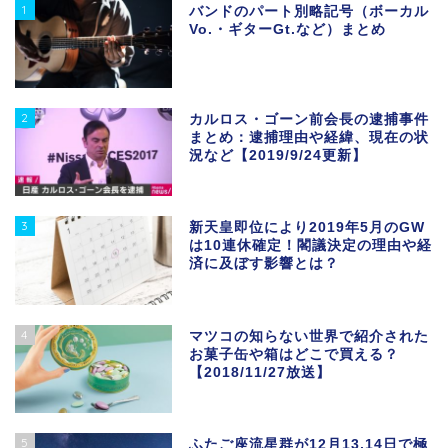
1
バンドのパート別略記号（ボーカル
Vo.・ギターGt.など）まとめ
2
カルロス・ゴーン前会長の逮捕事件
まとめ：逮捕理由や経緯、現在の状
況など【2019/9/24更新】
3
新天皇即位により2019年5月のGW
は10連休確定！閣議決定の理由や経
済に及ぼす影響とは？
4
マツコの知らない世界で紹介された
お菓子缶や箱はどこで買える？
【2018/11/27放送】
5
ふたご座流星群が12月13,14日で極