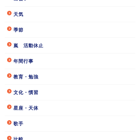
天気
季節
嵐 活動休止
年間行事
教育・勉強
文化・慣習
星座・天体
歌手
比較