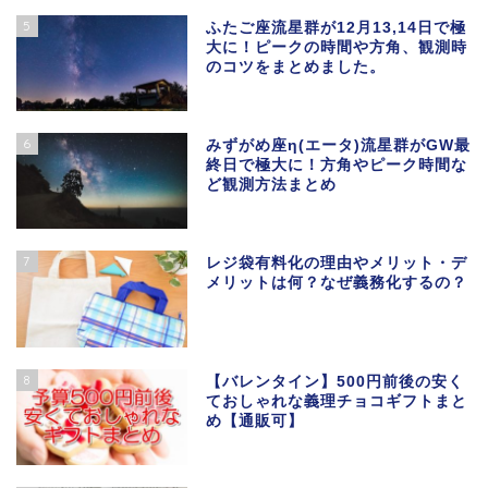
5
ふたご座流星群が12月13,14日で極
大に！ピークの時間や方角、観測時
のコツをまとめました。
6
みずがめ座η(エータ)流星群がGW最
終日で極大に！方角やピーク時間な
ど観測方法まとめ
7
レジ袋有料化の理由やメリット・デ
メリットは何？なぜ義務化するの？
8
【バレンタイン】500円前後の安く
ておしゃれな義理チョコギフトまと
め【通販可】