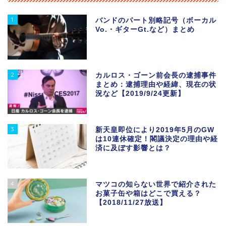
1
バンドのパート別略記号（ボーカル
Vo.・ギターGt.など）まとめ
2
カルロス・ゴーン前会長の逮捕事件
まとめ：逮捕理由や経緯、現在の状
況など【2019/9/24更新】
3
新天皇即位により2019年5月のGW
は10連休確定！閣議決定の理由や経
済に及ぼす影響とは？
4
マツコの知らない世界で紹介された
お菓子缶や箱はどこで買える？
【2018/11/27放送】