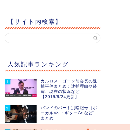
【サイト内検索】
人気記事ランキング
カルロス・ゴーン前会長の逮
1
捕事件まとめ：逮捕理由や経
緯、現在の状況など
【2019/9/24更新】
バンドのパート別略記号（ボ
2
ーカルVo.・ギターGt.など）
まとめ