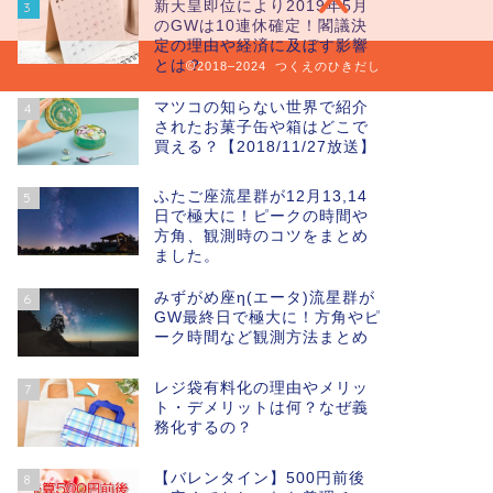
新天皇即位により2019年5月
3
のGWは10連休確定！閣議決
定の理由や経済に及ぼす影響
とは？
2018–2024 つくえのひきだし
マツコの知らない世界で紹介
4
されたお菓子缶や箱はどこで
買える？【2018/11/27放送】
ふたご座流星群が12月13,14
5
日で極大に！ピークの時間や
方角、観測時のコツをまとめ
ました。
みずがめ座η(エータ)流星群が
6
GW最終日で極大に！方角やピ
ーク時間など観測方法まとめ
レジ袋有料化の理由やメリッ
7
ト・デメリットは何？なぜ義
務化するの？
【バレンタイン】500円前後
8