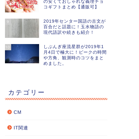
の安くておしゃれな義理チョ
コギフトまとめ【通販可】
2019年センター国語の古文が
9
百合だと話題に！玉水物語の
現代語訳や続きも紹介！
しぶんぎ座流星群が2019年1
10
月4日で極大に！ピークの時間
や方角、観測時のコツをまと
めました。
カテゴリー
CM
IT関連