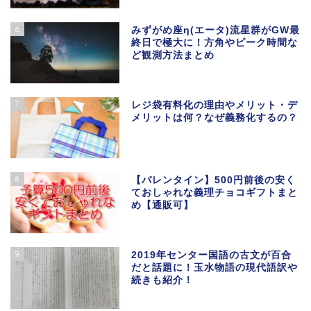
6
みずがめ座η(エータ)流星群がGW最
終日で極大に！方角やピーク時間な
ど観測方法まとめ
7
レジ袋有料化の理由やメリット・デ
メリットは何？なぜ義務化するの？
8
【バレンタイン】500円前後の安く
ておしゃれな義理チョコギフトまと
め【通販可】
9
2019年センター国語の古文が百合
だと話題に！玉水物語の現代語訳や
続きも紹介！