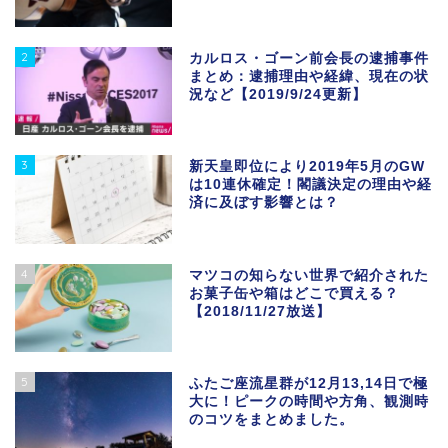
2
カルロス・ゴーン前会長の逮捕事件
まとめ：逮捕理由や経緯、現在の状
況など【2019/9/24更新】
3
新天皇即位により2019年5月のGW
は10連休確定！閣議決定の理由や経
済に及ぼす影響とは？
4
マツコの知らない世界で紹介された
お菓子缶や箱はどこで買える？
【2018/11/27放送】
5
ふたご座流星群が12月13,14日で極
大に！ピークの時間や方角、観測時
のコツをまとめました。