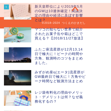
新天皇即位により2019年5月
3
のGWは10連休確定！閣議決
定の理由や経済に及ぼす影響
とは？
2018–2024 つくえのひきだし
マツコの知らない世界で紹介
4
されたお菓子缶や箱はどこで
買える？【2018/11/27放送】
ふたご座流星群が12月13,14
5
日で極大に！ピークの時間や
方角、観測時のコツをまとめ
ました。
みずがめ座η(エータ)流星群が
6
GW最終日で極大に！方角やピ
ーク時間など観測方法まとめ
レジ袋有料化の理由やメリッ
7
ト・デメリットは何？なぜ義
務化するの？