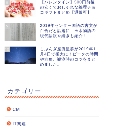
【バレンタイン】500円前後
8
の安くておしゃれな義理チョ
コギフトまとめ【通販可】
2019年センター国語の古文が
9
百合だと話題に！玉水物語の
現代語訳や続きも紹介！
しぶんぎ座流星群が2019年1
10
月4日で極大に！ピークの時間
や方角、観測時のコツをまと
めました。
カテゴリー
CM
IT関連