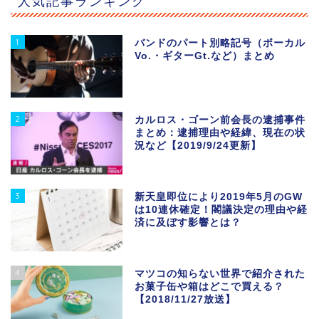
人気記事ランキング
1
バンドのパート別略記号（ボーカル
Vo.・ギターGt.など）まとめ
2
カルロス・ゴーン前会長の逮捕事件
まとめ：逮捕理由や経緯、現在の状
況など【2019/9/24更新】
3
新天皇即位により2019年5月のGW
は10連休確定！閣議決定の理由や経
済に及ぼす影響とは？
4
マツコの知らない世界で紹介された
お菓子缶や箱はどこで買える？
【2018/11/27放送】