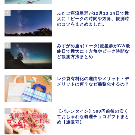
5
ふたご座流星群が12月13,14日で極
大に！ピークの時間や方角、観測時
のコツをまとめました。
6
みずがめ座η(エータ)流星群がGW最
終日で極大に！方角やピーク時間な
ど観測方法まとめ
7
レジ袋有料化の理由やメリット・デ
メリットは何？なぜ義務化するの？
8
【バレンタイン】500円前後の安く
ておしゃれな義理チョコギフトまと
め【通販可】