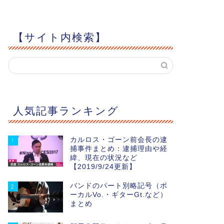
【サイト内検索】
人気記事ランキング
カルロス・ゴーン前会長の逮
1
捕事件まとめ：逮捕理由や経
緯、現在の状況など
【2019/9/24更新】
バンドのパート別略記号（ボ
2
ーカルVo.・ギターGt.など）
まとめ