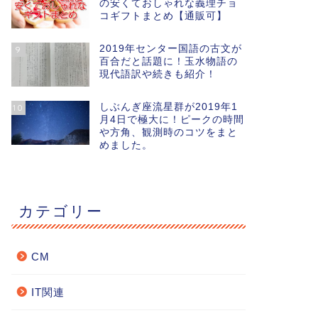
の安くておしゃれな義理チョ
コギフトまとめ【通販可】
2019年センター国語の古文が
9
百合だと話題に！玉水物語の
現代語訳や続きも紹介！
しぶんぎ座流星群が2019年1
10
月4日で極大に！ピークの時間
や方角、観測時のコツをまと
めました。
カテゴリー
CM
IT関連