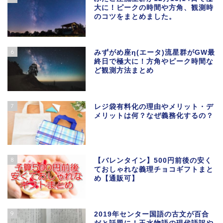
大に！ピークの時間や方角、観測時
のコツをまとめました。
6
みずがめ座η(エータ)流星群がGW最
終日で極大に！方角やピーク時間な
ど観測方法まとめ
7
レジ袋有料化の理由やメリット・デ
メリットは何？なぜ義務化するの？
8
【バレンタイン】500円前後の安く
ておしゃれな義理チョコギフトまと
め【通販可】
9
2019年センター国語の古文が百合