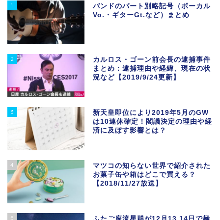
1
バンドのパート別略記号（ボーカル
Vo.・ギターGt.など）まとめ
2
カルロス・ゴーン前会長の逮捕事件
まとめ：逮捕理由や経緯、現在の状
況など【2019/9/24更新】
3
新天皇即位により2019年5月のGW
は10連休確定！閣議決定の理由や経
済に及ぼす影響とは？
4
マツコの知らない世界で紹介された
お菓子缶や箱はどこで買える？
【2018/11/27放送】
5
ふたご座流星群が12月13,14日で極