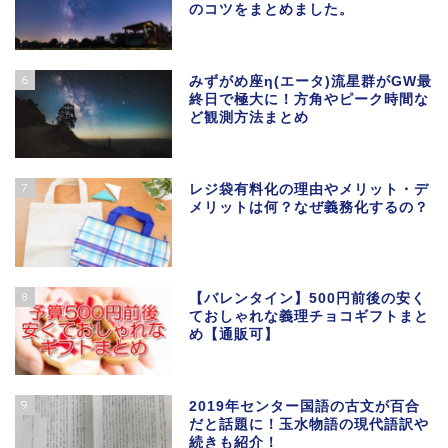
のコツをまとめました。
6
みずがめ座η(エータ)流星群がGW最
終日で極大に！方角やピーク時間な
ど観測方法まとめ
7
レジ袋有料化の理由やメリット・デ
メリットは何？なぜ義務化するの？
8
【バレンタイン】500円前後の安く
ておしゃれな義理チョコギフトまと
め【通販可】
9
2019年センター国語の古文が百合
だと話題に！玉水物語の現代語訳や
続きも紹介！