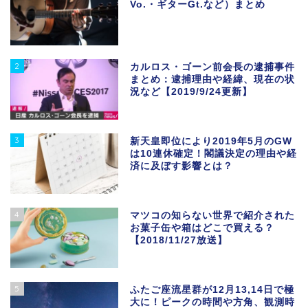
Vo.・ギターGt.など）まとめ
2
カルロス・ゴーン前会長の逮捕事件
まとめ：逮捕理由や経緯、現在の状
況など【2019/9/24更新】
3
新天皇即位により2019年5月のGW
は10連休確定！閣議決定の理由や経
済に及ぼす影響とは？
4
マツコの知らない世界で紹介された
お菓子缶や箱はどこで買える？
【2018/11/27放送】
5
ふたご座流星群が12月13,14日で極
大に！ピークの時間や方角、観測時