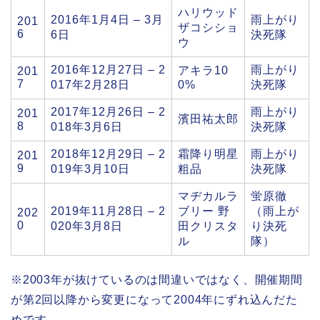
ハリウッド
2016年1月4日 – 3月
雨上がり
201
ザコシショ
6
6日
決死隊
ウ
2016年12月27日 – 2
雨上がり
アキラ10
201
7
017年2月28日
0%
決死隊
2017年12月26日 – 2
雨上がり
201
濱田祐太郎
8
018年3月6日
決死隊
2018年12月29日 – 2
霜降り明星
雨上がり
201
9
019年3月10日
粗品
決死隊
マヂカルラ
蛍原徹
2019年11月28日 – 2
ブリー 野
（雨上が
202
0
020年3月8日
田クリスタ
り決死
ル
隊）
※2003年が抜けているのは間違いではなく、開催期間
が第2回以降から変更になって2004年にずれ込んだた
めです。