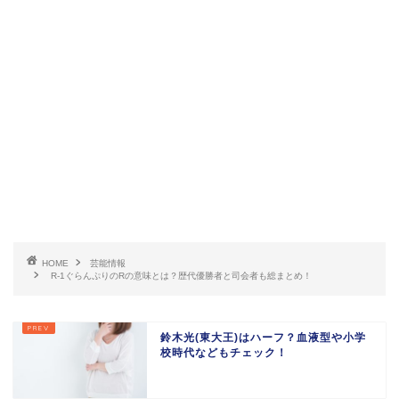
HOME
芸能情報
R-1ぐらんぷりのRの意味とは？歴代優勝者と司会者も総まとめ！
鈴木光(東大王)はハーフ？血液型や小学
校時代などもチェック！