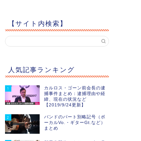
【サイト内検索】
人気記事ランキング
カルロス・ゴーン前会長の逮
1
捕事件まとめ：逮捕理由や経
緯、現在の状況など
【2019/9/24更新】
バンドのパート別略記号（ボ
2
ーカルVo.・ギターGt.など）
まとめ