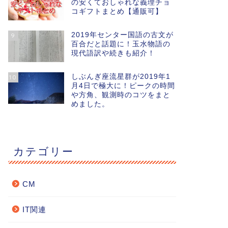
の安くておしゃれな義理チョ
コギフトまとめ【通販可】
2019年センター国語の古文が
9
百合だと話題に！玉水物語の
現代語訳や続きも紹介！
しぶんぎ座流星群が2019年1
10
月4日で極大に！ピークの時間
や方角、観測時のコツをまと
めました。
カテゴリー
CM
IT関連