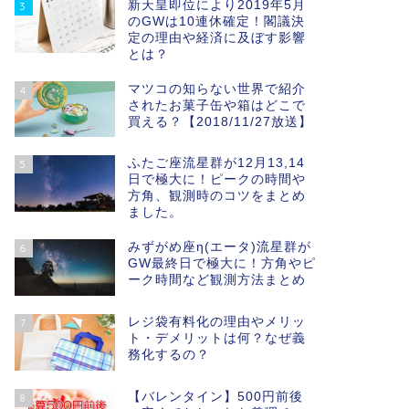
新天皇即位により2019年5月
3
のGWは10連休確定！閣議決
定の理由や経済に及ぼす影響
とは？
マツコの知らない世界で紹介
4
されたお菓子缶や箱はどこで
買える？【2018/11/27放送】
ふたご座流星群が12月13,14
5
日で極大に！ピークの時間や
方角、観測時のコツをまとめ
ました。
みずがめ座η(エータ)流星群が
6
GW最終日で極大に！方角やピ
ーク時間など観測方法まとめ
レジ袋有料化の理由やメリッ
7
ト・デメリットは何？なぜ義
務化するの？
【バレンタイン】500円前後
8